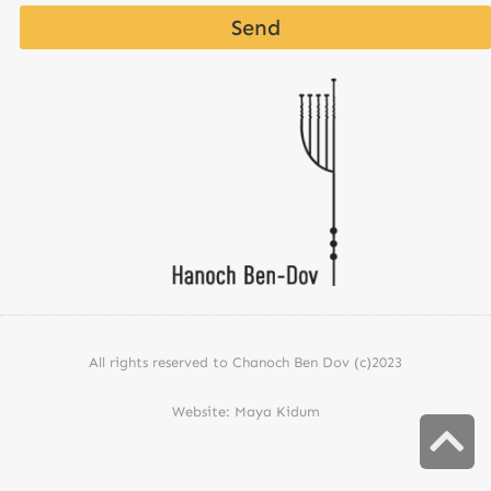
Send
All rights reserved to Chanoch Ben Dov (c)2023
Website: Maya Kidum
S
t