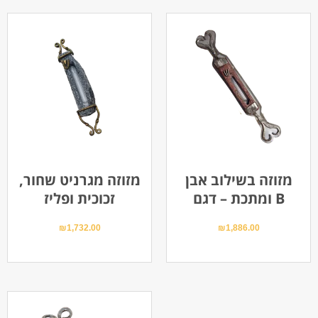
מזוזה בשילוב אבן
מזוזה מגרניט שחור,
ומתכת – דגם B
זכוכית ופליז
₪
1,732.00
₪
1,886.00